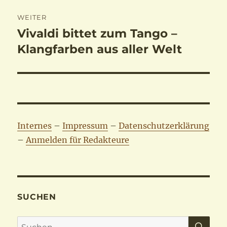
WEITER
Vivaldi bittet zum Tango –
Nächster
Beitrag:
Klangfarben aus aller Welt
Internes
–
Impressum
–
Datenschutzerklärung
–
Anmelden für Redakt
eure
SUCHEN
SU
Suchen