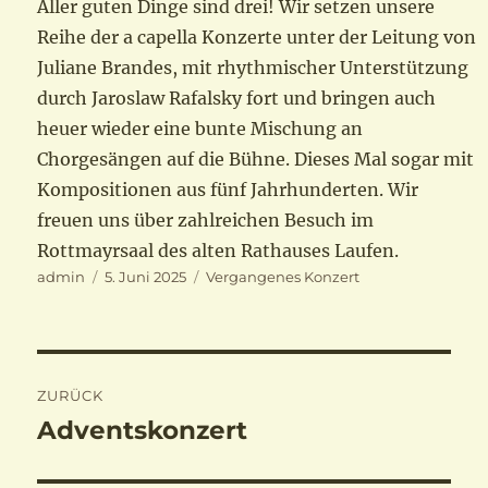
Aller guten Dinge sind drei! Wir setzen unsere
Reihe der a capella Konzerte unter der Leitung von
Juliane Brandes, mit rhythmischer Unterstützung
durch Jaroslaw Rafalsky fort und bringen auch
heuer wieder eine bunte Mischung an
Chorgesängen auf die Bühne. Dieses Mal sogar mit
Kompositionen aus fünf Jahrhunderten. Wir
freuen uns über zahlreichen Besuch im
Rottmayrsaal des alten Rathauses Laufen.
Autor
Veröffentlicht
Kategorien
admin
5. Juni 2025
Vergangenes Konzert
am
Beitragsnavigation
ZURÜCK
Adventskonzert
Vorheriger
Beitrag: